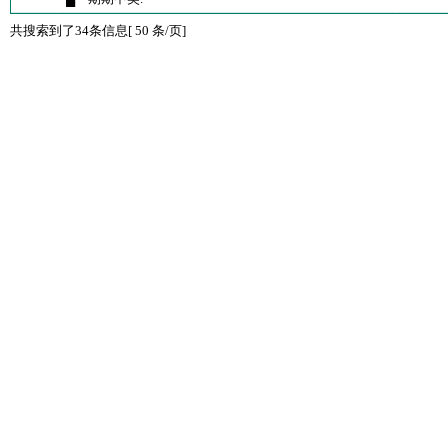
共搜索到了34条信息[ 50 条/页]