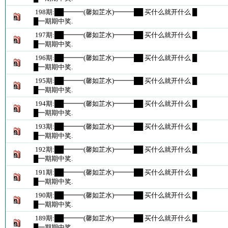
198期:██━━━(馨如芷水)━━━██ 买什么就开什么 █
█━期期中奖.
197期:██━━━(馨如芷水)━━━██ 买什么就开什么 █
█━期期中奖.
196期:██━━━(馨如芷水)━━━██ 买什么就开什么 █
█━期期中奖.
195期:██━━━(馨如芷水)━━━██ 买什么就开什么 █
█━期期中奖.
194期:██━━━(馨如芷水)━━━██ 买什么就开什么 █
█━期期中奖.
193期:██━━━(馨如芷水)━━━██ 买什么就开什么 █
█━期期中奖.
192期:██━━━(馨如芷水)━━━██ 买什么就开什么 █
█━期期中奖.
191期:██━━━(馨如芷水)━━━██ 买什么就开什么 █
█━期期中奖.
190期:██━━━(馨如芷水)━━━██ 买什么就开什么 █
█━期期中奖.
189期:██━━━(馨如芷水)━━━██ 买什么就开什么 █
█━期期中奖.