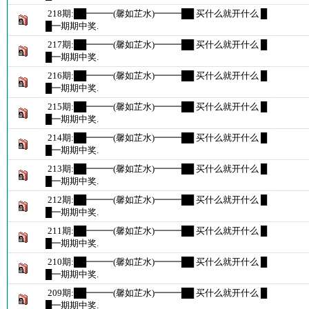
218期:██━━━(馨如芷水)━━━██ 买什么就开什么 █
█━期期中奖.
217期:██━━━(馨如芷水)━━━██ 买什么就开什么 █
█━期期中奖.
216期:██━━━(馨如芷水)━━━██ 买什么就开什么 █
█━期期中奖.
215期:██━━━(馨如芷水)━━━██ 买什么就开什么 █
█━期期中奖.
214期:██━━━(馨如芷水)━━━██ 买什么就开什么 █
█━期期中奖.
213期:██━━━(馨如芷水)━━━██ 买什么就开什么 █
█━期期中奖.
212期:██━━━(馨如芷水)━━━██ 买什么就开什么 █
█━期期中奖.
211期:██━━━(馨如芷水)━━━██ 买什么就开什么 █
█━期期中奖.
210期:██━━━(馨如芷水)━━━██ 买什么就开什么 █
█━期期中奖.
209期:██━━━(馨如芷水)━━━██ 买什么就开什么 █
█━期期中奖.