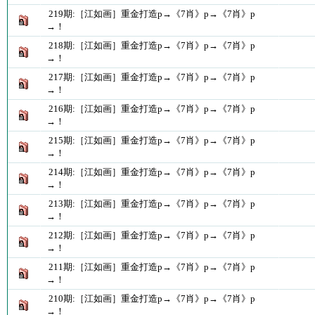
219期:［江如画］重金打造p→《7肖》p→《7肖》p
→！
218期:［江如画］重金打造p→《7肖》p→《7肖》p
→！
217期:［江如画］重金打造p→《7肖》p→《7肖》p
→！
216期:［江如画］重金打造p→《7肖》p→《7肖》p
→！
215期:［江如画］重金打造p→《7肖》p→《7肖》p
→！
214期:［江如画］重金打造p→《7肖》p→《7肖》p
→！
213期:［江如画］重金打造p→《7肖》p→《7肖》p
→！
212期:［江如画］重金打造p→《7肖》p→《7肖》p
→！
211期:［江如画］重金打造p→《7肖》p→《7肖》p
→！
210期:［江如画］重金打造p→《7肖》p→《7肖》p
→！