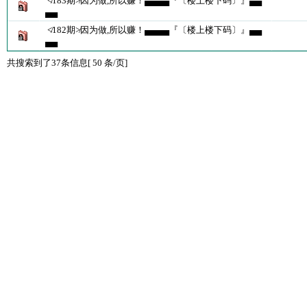
≮183期≯因为做,所以赚！▄▄▄▄『〔楼上楼下码〕』▄▄
▄▄
≮182期≯因为做,所以赚！▄▄▄▄『〔楼上楼下码〕』▄▄
▄▄
共搜索到了37条信息[ 50 条/页]