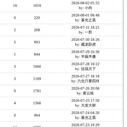
2026-08-02 05:55
16
1019
by: 小尚
2026-08-01 08:48
0
220
by: 暮光之晨
2026-07-31 18:21
2
268
by: 一胜
2026-07-30 18:26
5
993
by: 藏龙卧虎
2026-07-29 16:36
1
844
by: 半疯半傻
2026-07-28 18:22
3
1066
by: 征战天下
2026-07-27 18:18
3
1109
by: 六合只要四肖
2026-07-26 20:06
9
1781
by: 黄云枝
2026-07-25 17:50
4
1566
by: 大发大财
2026-07-24 04:20
0
964
by: 暮光之晨
2026-07-23 19:29