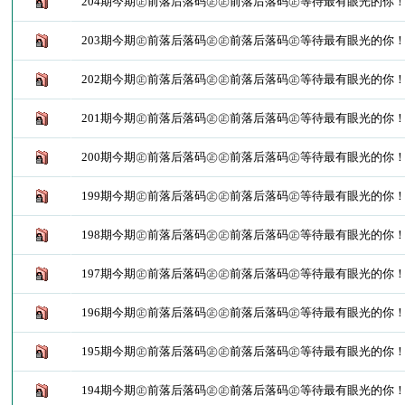
204期今期㊣前落后落码㊣㊣前落后落码㊣等待最有眼光的你
203期今期㊣前落后落码㊣㊣前落后落码㊣等待最有眼光的你
202期今期㊣前落后落码㊣㊣前落后落码㊣等待最有眼光的你
201期今期㊣前落后落码㊣㊣前落后落码㊣等待最有眼光的你
200期今期㊣前落后落码㊣㊣前落后落码㊣等待最有眼光的你
199期今期㊣前落后落码㊣㊣前落后落码㊣等待最有眼光的你
198期今期㊣前落后落码㊣㊣前落后落码㊣等待最有眼光的你
197期今期㊣前落后落码㊣㊣前落后落码㊣等待最有眼光的你
196期今期㊣前落后落码㊣㊣前落后落码㊣等待最有眼光的你
195期今期㊣前落后落码㊣㊣前落后落码㊣等待最有眼光的你
194期今期㊣前落后落码㊣㊣前落后落码㊣等待最有眼光的你