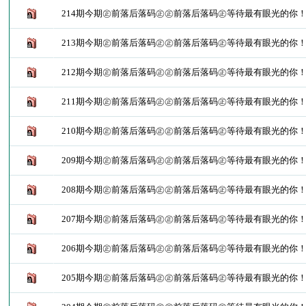
214期今期㊣前落后落码㊣㊣前落后落码㊣等待最有眼光的你
213期今期㊣前落后落码㊣㊣前落后落码㊣等待最有眼光的你
212期今期㊣前落后落码㊣㊣前落后落码㊣等待最有眼光的你
211期今期㊣前落后落码㊣㊣前落后落码㊣等待最有眼光的你
210期今期㊣前落后落码㊣㊣前落后落码㊣等待最有眼光的你
209期今期㊣前落后落码㊣㊣前落后落码㊣等待最有眼光的你
208期今期㊣前落后落码㊣㊣前落后落码㊣等待最有眼光的你
207期今期㊣前落后落码㊣㊣前落后落码㊣等待最有眼光的你
206期今期㊣前落后落码㊣㊣前落后落码㊣等待最有眼光的你
205期今期㊣前落后落码㊣㊣前落后落码㊣等待最有眼光的你