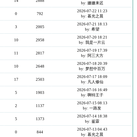
14
2888
by: 姗姗来迟
2026-07-22 11:23
0
792
by: 暮光之晨
2026-07-21 18:13
3
2005
by: 希望
2026-07-20 18:21
10
2958
by: 我是一片云
2026-07-19 17:39
11
2817
by: 阿三大方
2026-07-18 20:39
10
2648
by: 梦想中百万
2026-07-17 18:09
17
2503
by: 凡人修仙
2026-07-16 16:49
5
1903
by: 啊特王子
2026-07-15 08:13
2
1137
by: 一路发
2026-07-14 18:38
5
1373
by: 鉴霖
2026-07-13 04:43
0
844
by: 暮光之晨