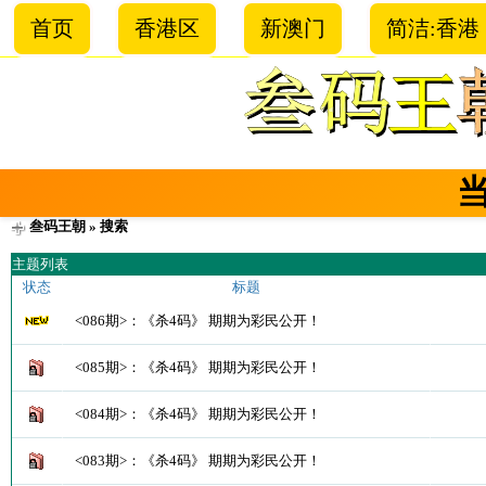
首页
香港区
新澳门
简洁:香港
叁码王朝
» 搜索
主题列表
状态
标题
<086期>：《杀4码》 期期为彩民公开！
<085期>：《杀4码》 期期为彩民公开！
<084期>：《杀4码》 期期为彩民公开！
<083期>：《杀4码》 期期为彩民公开！