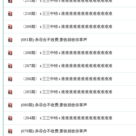
〈211期〉♀三三中特♀准准准准准准准准准准准准准
〈210期〉♀三三中特♀准准准准准准准准准准准准准
〈209期〉♀三三中特♀准准准准准准准准准准准准准
(081期):杀④合不收费,要收就收你掌声
〈208期〉♀三三中特♀准准准准准准准准准准准准准
〈207期〉♀三三中特♀准准准准准准准准准准准准准
〈206期〉♀三三中特♀准准准准准准准准准准准准准
〈205期〉♀三三中特♀准准准准准准准准准准准准准
(080期):杀④合不收费,要收就收你掌声
〈204期〉♀三三中特♀准准准准准准准准准准准准准
(079期):杀④合不收费,要收就收你掌声