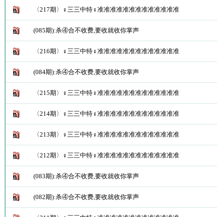
〈217期〉♀三三中特♀准准准准准准准准准准准准准
(085期):杀④合不收费,要收就收你掌声
〈216期〉♀三三中特♀准准准准准准准准准准准准准
(084期):杀④合不收费,要收就收你掌声
〈215期〉♀三三中特♀准准准准准准准准准准准准准
〈214期〉♀三三中特♀准准准准准准准准准准准准准
〈213期〉♀三三中特♀准准准准准准准准准准准准准
〈212期〉♀三三中特♀准准准准准准准准准准准准准
(083期):杀④合不收费,要收就收你掌声
(082期):杀④合不收费,要收就收你掌声