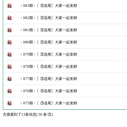
﹛083期﹜〖③连尾〗大家一起发财
﹛082期﹜〖③连尾〗大家一起发财
﹛081期﹜〖③连尾〗大家一起发财
﹛080期﹜〖③连尾〗大家一起发财
﹛079期﹜〖③连尾〗大家一起发财
﹛078期﹜〖③连尾〗大家一起发财
﹛077期﹜〖③连尾〗大家一起发财
﹛076期﹜〖③连尾〗大家一起发财
﹛075期﹜〖③连尾〗大家一起发财
共搜索到了13条信息[ 50 条/页]