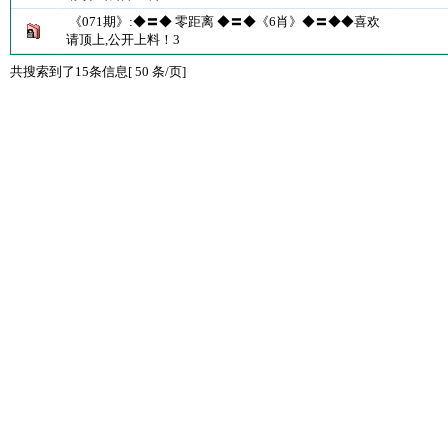
《071期》:◆〓◆ 零距离 ◆〓◆《6肖》◆〓◆◆喜欢
请顶上,公开上料！3
共搜索到了15条信息[ 50 条/页]