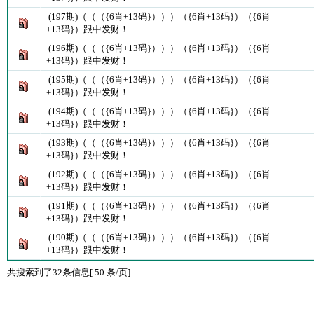
(197期)（（（{6肖+13码}）））（{6肖+13码}）（{6肖
+13码}）跟中发财！
(196期)（（（{6肖+13码}）））（{6肖+13码}）（{6肖
+13码}）跟中发财！
(195期)（（（{6肖+13码}）））（{6肖+13码}）（{6肖
+13码}）跟中发财！
(194期)（（（{6肖+13码}）））（{6肖+13码}）（{6肖
+13码}）跟中发财！
(193期)（（（{6肖+13码}）））（{6肖+13码}）（{6肖
+13码}）跟中发财！
(192期)（（（{6肖+13码}）））（{6肖+13码}）（{6肖
+13码}）跟中发财！
(191期)（（（{6肖+13码}）））（{6肖+13码}）（{6肖
+13码}）跟中发财！
(190期)（（（{6肖+13码}）））（{6肖+13码}）（{6肖
+13码}）跟中发财！
共搜索到了32条信息[ 50 条/页]