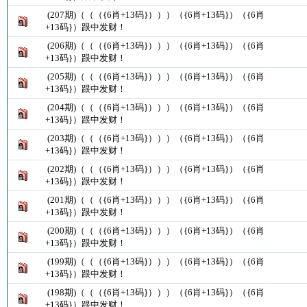
(207期)（（（{6肖+13码}）））（{6肖+13码}）（{6肖
+13码}）跟中发财！
(206期)（（（{6肖+13码}）））（{6肖+13码}）（{6肖
+13码}）跟中发财！
(205期)（（（{6肖+13码}）））（{6肖+13码}）（{6肖
+13码}）跟中发财！
(204期)（（（{6肖+13码}）））（{6肖+13码}）（{6肖
+13码}）跟中发财！
(203期)（（（{6肖+13码}）））（{6肖+13码}）（{6肖
+13码}）跟中发财！
(202期)（（（{6肖+13码}）））（{6肖+13码}）（{6肖
+13码}）跟中发财！
(201期)（（（{6肖+13码}）））（{6肖+13码}）（{6肖
+13码}）跟中发财！
(200期)（（（{6肖+13码}）））（{6肖+13码}）（{6肖
+13码}）跟中发财！
(199期)（（（{6肖+13码}）））（{6肖+13码}）（{6肖
+13码}）跟中发财！
(198期)（（（{6肖+13码}）））（{6肖+13码}）（{6肖
+13码}）跟中发财！