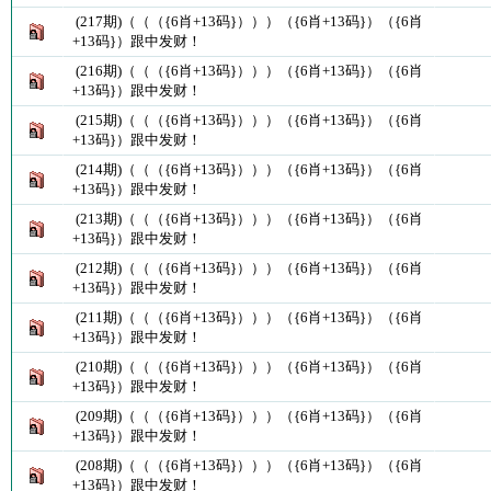
(217期)（（（{6肖+13码}）））（{6肖+13码}）（{6肖
+13码}）跟中发财！
(216期)（（（{6肖+13码}）））（{6肖+13码}）（{6肖
+13码}）跟中发财！
(215期)（（（{6肖+13码}）））（{6肖+13码}）（{6肖
+13码}）跟中发财！
(214期)（（（{6肖+13码}）））（{6肖+13码}）（{6肖
+13码}）跟中发财！
(213期)（（（{6肖+13码}）））（{6肖+13码}）（{6肖
+13码}）跟中发财！
(212期)（（（{6肖+13码}）））（{6肖+13码}）（{6肖
+13码}）跟中发财！
(211期)（（（{6肖+13码}）））（{6肖+13码}）（{6肖
+13码}）跟中发财！
(210期)（（（{6肖+13码}）））（{6肖+13码}）（{6肖
+13码}）跟中发财！
(209期)（（（{6肖+13码}）））（{6肖+13码}）（{6肖
+13码}）跟中发财！
(208期)（（（{6肖+13码}）））（{6肖+13码}）（{6肖
+13码}）跟中发财！