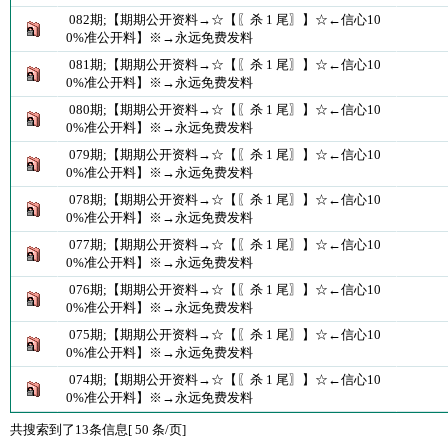
082期;【期期公开资料→☆【〖杀 1 尾〗】☆←信心10
0%准公开料】※→永远免费发料
081期;【期期公开资料→☆【〖杀 1 尾〗】☆←信心10
0%准公开料】※→永远免费发料
080期;【期期公开资料→☆【〖杀 1 尾〗】☆←信心10
0%准公开料】※→永远免费发料
079期;【期期公开资料→☆【〖杀 1 尾〗】☆←信心10
0%准公开料】※→永远免费发料
078期;【期期公开资料→☆【〖杀 1 尾〗】☆←信心10
0%准公开料】※→永远免费发料
077期;【期期公开资料→☆【〖杀 1 尾〗】☆←信心10
0%准公开料】※→永远免费发料
076期;【期期公开资料→☆【〖杀 1 尾〗】☆←信心10
0%准公开料】※→永远免费发料
075期;【期期公开资料→☆【〖杀 1 尾〗】☆←信心10
0%准公开料】※→永远免费发料
074期;【期期公开资料→☆【〖杀 1 尾〗】☆←信心10
0%准公开料】※→永远免费发料
共搜索到了13条信息[ 50 条/页]