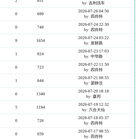
2
651
by: 吉利洗车
2026-07-26 04:50
0
699
by: 四肖特
2026-07-24 22:30
0
749
by: 四肖特
2026-07-24 03:22
9
1654
by: 发财路
2026-07-23 17:03
1
824
by: 中华路
2026-07-22 11:50
0
723
by: 四肖特
2026-07-21 09:55
1
644
by: 梁静汶
2026-07-20 18:18
6
1340
by: 森邦
2026-07-19 12:32
5
1194
by: 六合大仙
2026-07-18 05:37
0
726
by: 四肖特
2026-07-17 08:55
0
659
by: 四肖特