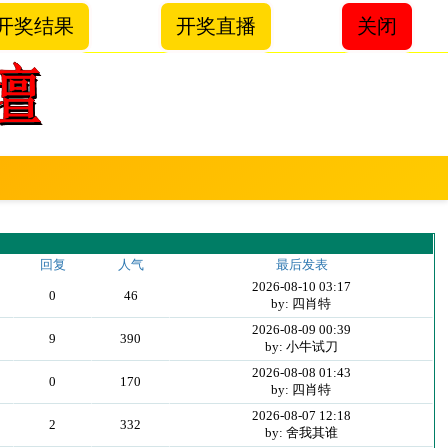
开奖结果
开奖直播
关闭
回复
人气
最后发表
2026-08-10 03:17
0
46
by: 四肖特
2026-08-09 00:39
9
390
by: 小牛试刀
2026-08-08 01:43
0
170
by: 四肖特
2026-08-07 12:18
2
332
by: 舍我其谁