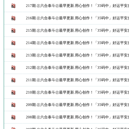
217期.㊣六合泰斗㊣最早更新.用心创作！「35码中」好运平
216期.㊣六合泰斗㊣最早更新.用心创作！「35码中」好运平
215期.㊣六合泰斗㊣最早更新.用心创作！「35码中」好运平
214期.㊣六合泰斗㊣最早更新.用心创作！「35码中」好运平
213期.㊣六合泰斗㊣最早更新.用心创作！「35码中」好运平
212期.㊣六合泰斗㊣最早更新.用心创作！「35码中」好运平
211期.㊣六合泰斗㊣最早更新.用心创作！「35码中」好运平
210期.㊣六合泰斗㊣最早更新.用心创作！「35码中」好运平
209期.㊣六合泰斗㊣最早更新.用心创作！「35码中」好运平
208期.㊣六合泰斗㊣最早更新.用心创作！「35码中」好运平