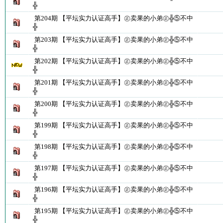
╬
第204期 【平坛实力认证高手】㊣卖果的小弟㊣╬⑤不中
╬
第203期 【平坛实力认证高手】㊣卖果的小弟㊣╬⑤不中
╬
第202期 【平坛实力认证高手】㊣卖果的小弟㊣╬⑤不中
╬
第201期 【平坛实力认证高手】㊣卖果的小弟㊣╬⑤不中
╬
第200期 【平坛实力认证高手】㊣卖果的小弟㊣╬⑤不中
╬
第199期 【平坛实力认证高手】㊣卖果的小弟㊣╬⑤不中
╬
第198期 【平坛实力认证高手】㊣卖果的小弟㊣╬⑤不中
╬
第197期 【平坛实力认证高手】㊣卖果的小弟㊣╬⑤不中
╬
第196期 【平坛实力认证高手】㊣卖果的小弟㊣╬⑤不中
╬
第195期 【平坛实力认证高手】㊣卖果的小弟㊣╬⑤不中
╬