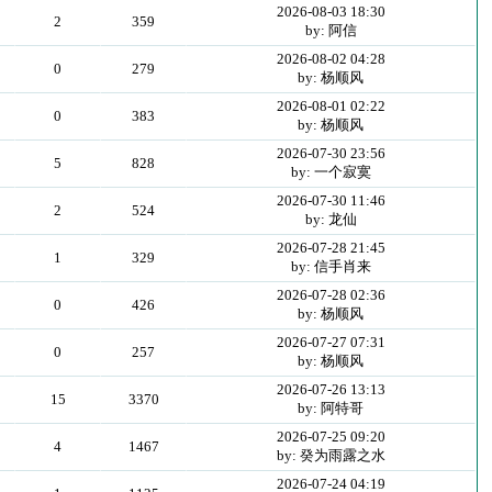
2026-08-03 18:30
2
359
by: 阿信
2026-08-02 04:28
0
279
by: 杨顺风
2026-08-01 02:22
0
383
by: 杨顺风
2026-07-30 23:56
5
828
by: 一个寂寞
2026-07-30 11:46
2
524
by: 龙仙
2026-07-28 21:45
1
329
by: 信手肖来
2026-07-28 02:36
0
426
by: 杨顺风
2026-07-27 07:31
0
257
by: 杨顺风
2026-07-26 13:13
15
3370
by: 阿特哥
2026-07-25 09:20
4
1467
by: 癸为雨露之水
2026-07-24 04:19