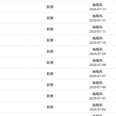
杨顺风
｝
新澳
2026-07-13
杨顺风
｝
新澳
2026-07-11
杨顺风
｝
新澳
2026-07-11
杨顺风
｝
新澳
2026-07-10
杨顺风
｝
新澳
2026-07-09
杨顺风
｝
新澳
2026-07-08
杨顺风
｝
新澳
2026-07-07
杨顺风
｝
新澳
2026-07-06
杨顺风
｝
新澳
2026-07-05
杨顺风
｝
新澳
2026-07-04