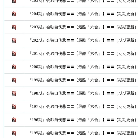
『205期』会独自伤悲〓〓【最酷「六合」】〓〓｛期期更新
『204期』会独自伤悲〓〓【最酷「六合」】〓〓｛期期更新
『203期』会独自伤悲〓〓【最酷「六合」】〓〓｛期期更新
『202期』会独自伤悲〓〓【最酷「六合」】〓〓｛期期更新
『201期』会独自伤悲〓〓【最酷「六合」】〓〓｛期期更新
『200期』会独自伤悲〓〓【最酷「六合」】〓〓｛期期更新
『199期』会独自伤悲〓〓【最酷「六合」】〓〓｛期期更新
『198期』会独自伤悲〓〓【最酷「六合」】〓〓｛期期更新
『197期』会独自伤悲〓〓【最酷「六合」】〓〓｛期期更新
『196期』会独自伤悲〓〓【最酷「六合」】〓〓｛期期更新
『195期』会独自伤悲〓〓【最酷「六合」】〓〓｛期期更新