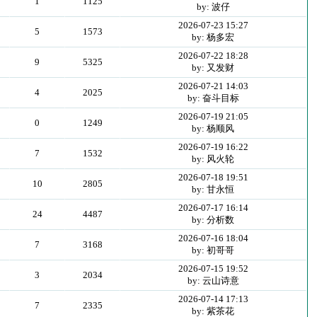
1
1125
by: 波仔
2026-07-23 15:27
5
1573
by: 杨多宏
2026-07-22 18:28
9
5325
by: 又发财
2026-07-21 14:03
4
2025
by: 奋斗目标
2026-07-19 21:05
0
1249
by: 杨顺风
2026-07-19 16:22
7
1532
by: 风火轮
2026-07-18 19:51
10
2805
by: 甘永恒
2026-07-17 16:14
24
4487
by: 分析数
2026-07-16 18:04
7
3168
by: 初哥哥
2026-07-15 19:52
3
2034
by: 云山诗意
2026-07-14 17:13
7
2335
by: 紫茶花