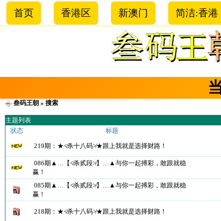
首页
香港区
新澳门
简洁:香港
叁码王朝
» 搜索
主题列表
状态
标题
219期：★≮杀十八码≯★跟上我就是选择财路！
086期▲…【≮杀贰段≯】…▲与你一起搏彩，敢跟就稳
赢！
085期▲…【≮杀贰段≯】…▲与你一起搏彩，敢跟就稳
赢！
218期：★≮杀十八码≯★跟上我就是选择财路！