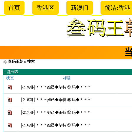
首页
香港区
新澳门
简洁:香港
叁码王朝
» 搜索
主题列表
状态
标题
╟219期╢＊＊＊妲己◆杀特 ⑤ 码◆＊＊＊
╟218期╢＊＊＊妲己◆杀特 ⑤ 码◆＊＊＊
╟217期╢＊＊＊妲己◆杀特 ⑤ 码◆＊＊＊
╟216期╢＊＊＊妲己◆杀特 ⑤ 码◆＊＊＊