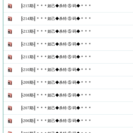
╟215期╢＊＊＊妲己◆杀特 ⑤ 码◆＊＊＊
╟214期╢＊＊＊妲己◆杀特 ⑤ 码◆＊＊＊
╟213期╢＊＊＊妲己◆杀特 ⑤ 码◆＊＊＊
╟212期╢＊＊＊妲己◆杀特 ⑤ 码◆＊＊＊
╟211期╢＊＊＊妲己◆杀特 ⑤ 码◆＊＊＊
╟210期╢＊＊＊妲己◆杀特 ⑤ 码◆＊＊＊
╟209期╢＊＊＊妲己◆杀特 ⑤ 码◆＊＊＊
╟208期╢＊＊＊妲己◆杀特 ⑤ 码◆＊＊＊
╟207期╢＊＊＊妲己◆杀特 ⑤ 码◆＊＊＊
╟206期╢＊＊＊妲己◆杀特 ⑤ 码◆＊＊＊