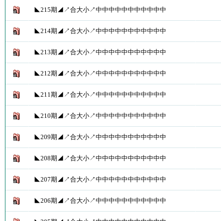
◣215期◢↗合大小↗中中中中中中中中中中中
◣214期◢↗合大小↗中中中中中中中中中中中
◣213期◢↗合大小↗中中中中中中中中中中中
◣212期◢↗合大小↗中中中中中中中中中中中
◣211期◢↗合大小↗中中中中中中中中中中中
◣210期◢↗合大小↗中中中中中中中中中中中
◣209期◢↗合大小↗中中中中中中中中中中中
◣208期◢↗合大小↗中中中中中中中中中中中
◣207期◢↗合大小↗中中中中中中中中中中中
◣206期◢↗合大小↗中中中中中中中中中中中