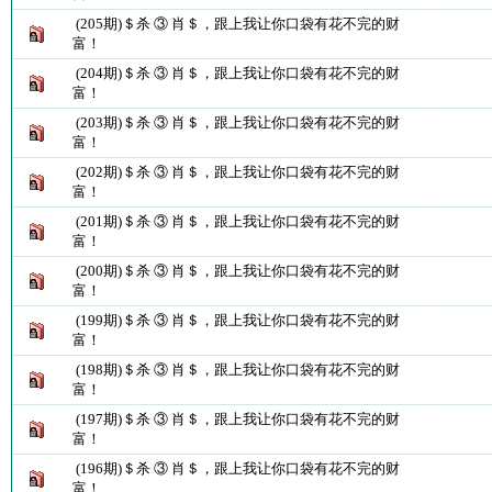
(205期)＄杀 ③ 肖＄，跟上我让你口袋有花不完的财
富！
(204期)＄杀 ③ 肖＄，跟上我让你口袋有花不完的财
富！
(203期)＄杀 ③ 肖＄，跟上我让你口袋有花不完的财
富！
(202期)＄杀 ③ 肖＄，跟上我让你口袋有花不完的财
富！
(201期)＄杀 ③ 肖＄，跟上我让你口袋有花不完的财
富！
(200期)＄杀 ③ 肖＄，跟上我让你口袋有花不完的财
富！
(199期)＄杀 ③ 肖＄，跟上我让你口袋有花不完的财
富！
(198期)＄杀 ③ 肖＄，跟上我让你口袋有花不完的财
富！
(197期)＄杀 ③ 肖＄，跟上我让你口袋有花不完的财
富！
(196期)＄杀 ③ 肖＄，跟上我让你口袋有花不完的财
富！