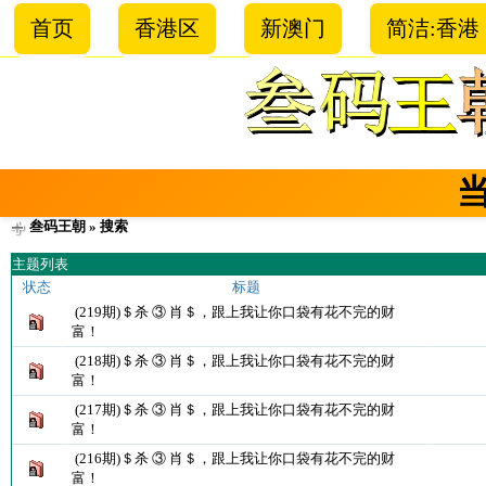
首页
香港区
新澳门
简洁:香港
叁码王朝
» 搜索
主题列表
状态
标题
(219期)＄杀 ③ 肖＄，跟上我让你口袋有花不完的财
富！
(218期)＄杀 ③ 肖＄，跟上我让你口袋有花不完的财
富！
(217期)＄杀 ③ 肖＄，跟上我让你口袋有花不完的财
富！
(216期)＄杀 ③ 肖＄，跟上我让你口袋有花不完的财
富！