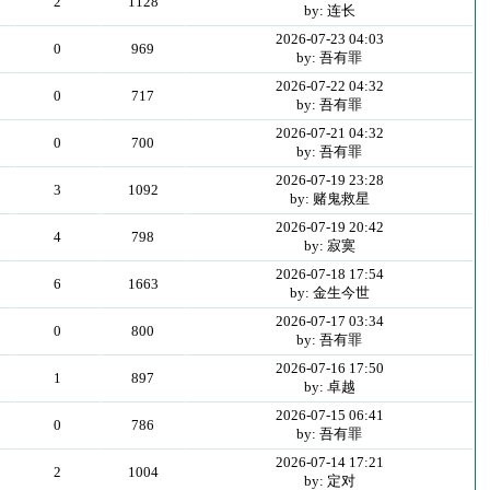
2
1128
by: 连长
2026-07-23 04:03
0
969
by: 吾有罪
2026-07-22 04:32
0
717
by: 吾有罪
2026-07-21 04:32
0
700
by: 吾有罪
2026-07-19 23:28
3
1092
by: 赌鬼救星
2026-07-19 20:42
4
798
by: 寂寞
2026-07-18 17:54
6
1663
by: 金生今世
2026-07-17 03:34
0
800
by: 吾有罪
2026-07-16 17:50
1
897
by: 卓越
2026-07-15 06:41
0
786
by: 吾有罪
2026-07-14 17:21
2
1004
by: 定对