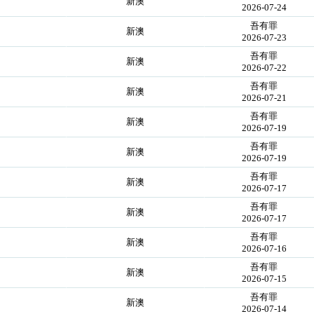
新澳
2026-07-24
吾有罪
新澳
2026-07-23
吾有罪
新澳
2026-07-22
吾有罪
新澳
2026-07-21
吾有罪
新澳
2026-07-19
吾有罪
新澳
2026-07-19
吾有罪
新澳
2026-07-17
吾有罪
新澳
2026-07-17
吾有罪
新澳
2026-07-16
吾有罪
新澳
2026-07-15
吾有罪
新澳
2026-07-14