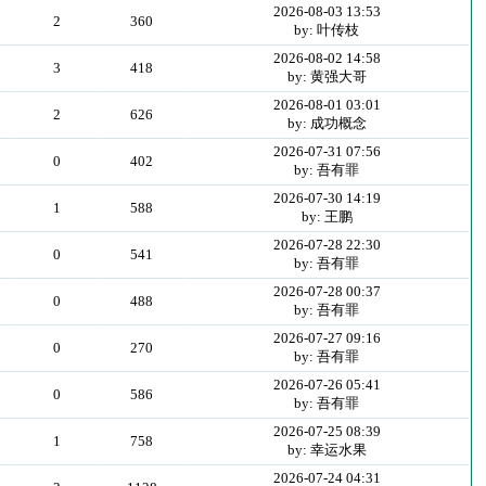
2026-08-03 13:53
2
360
by: 叶传枝
2026-08-02 14:58
3
418
by: 黄强大哥
2026-08-01 03:01
2
626
by: 成功概念
2026-07-31 07:56
0
402
by: 吾有罪
2026-07-30 14:19
1
588
by: 王鹏
2026-07-28 22:30
0
541
by: 吾有罪
2026-07-28 00:37
0
488
by: 吾有罪
2026-07-27 09:16
0
270
by: 吾有罪
2026-07-26 05:41
0
586
by: 吾有罪
2026-07-25 08:39
1
758
by: 幸运水果
2026-07-24 04:31