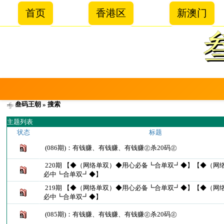
首页
香港区
新澳门
叁码王朝
» 搜索
主题列表
状态
标题
(086期)：有钱赚、有钱赚、有钱赚㊣杀20码㊣
220期 【◆（网络单双）◆用心必备┗合单双┛◆】【◆（网
必中┗合单双┛◆】
219期 【◆（网络单双）◆用心必备┗合单双┛◆】【◆（网
必中┗合单双┛◆】
(085期)：有钱赚、有钱赚、有钱赚㊣杀20码㊣