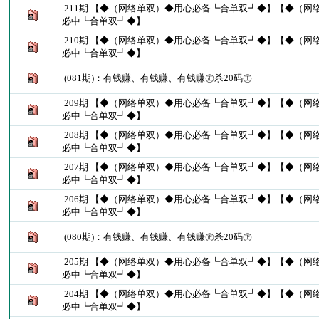
211期 【◆（网络单双）◆用心必备┗合单双┛◆】【◆（网
必中┗合单双┛◆】
210期 【◆（网络单双）◆用心必备┗合单双┛◆】【◆（网
必中┗合单双┛◆】
(081期)：有钱赚、有钱赚、有钱赚㊣杀20码㊣
209期 【◆（网络单双）◆用心必备┗合单双┛◆】【◆（网
必中┗合单双┛◆】
208期 【◆（网络单双）◆用心必备┗合单双┛◆】【◆（网
必中┗合单双┛◆】
207期 【◆（网络单双）◆用心必备┗合单双┛◆】【◆（网
必中┗合单双┛◆】
206期 【◆（网络单双）◆用心必备┗合单双┛◆】【◆（网
必中┗合单双┛◆】
(080期)：有钱赚、有钱赚、有钱赚㊣杀20码㊣
205期 【◆（网络单双）◆用心必备┗合单双┛◆】【◆（网
必中┗合单双┛◆】
204期 【◆（网络单双）◆用心必备┗合单双┛◆】【◆（网
必中┗合单双┛◆】