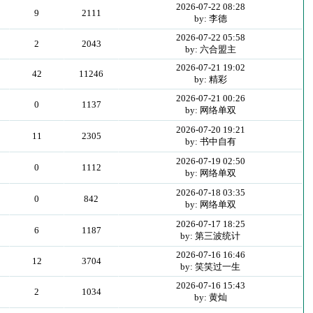
2026-07-22 08:28
9
2111
by: 李德
2026-07-22 05:58
2
2043
by: 六合盟主
2026-07-21 19:02
42
11246
by: 精彩
2026-07-21 00:26
0
1137
by: 网络单双
2026-07-20 19:21
11
2305
by: 书中自有
2026-07-19 02:50
0
1112
by: 网络单双
2026-07-18 03:35
0
842
by: 网络单双
2026-07-17 18:25
6
1187
by: 第三波统计
2026-07-16 16:46
12
3704
by: 笑笑过一生
2026-07-16 15:43
2
1034
by: 黄灿