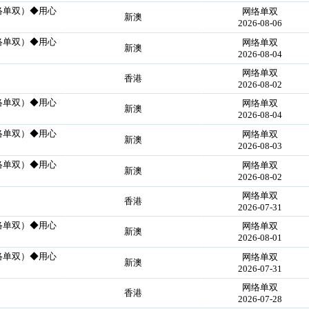
络单双）◆用心
网络单双
新澳
2026-08-06
络单双）◆用心
网络单双
新澳
2026-08-04
网络单双
香港
2026-08-02
络单双）◆用心
网络单双
新澳
2026-08-04
络单双）◆用心
网络单双
新澳
2026-08-03
络单双）◆用心
网络单双
新澳
2026-08-02
网络单双
香港
2026-07-31
络单双）◆用心
网络单双
新澳
2026-08-01
络单双）◆用心
网络单双
新澳
2026-07-31
网络单双
香港
2026-07-28