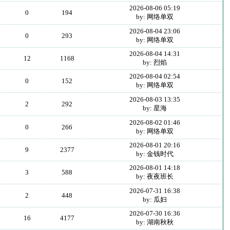
2026-08-06 05:19
0
194
by: 网络单双
2026-08-04 23:06
0
293
by: 网络单双
2026-08-04 14:31
12
1168
by: 烈焰
2026-08-04 02:54
0
152
by: 网络单双
2026-08-03 13:35
2
292
by: 星海
2026-08-02 01:46
0
266
by: 网络单双
2026-08-01 20:16
9
2377
by: 金钱时代
2026-08-01 14:18
3
588
by: 夜夜班长
2026-07-31 16:38
2
448
by: 瓜妇
2026-07-30 16:36
16
4177
by: 湖南秋秋