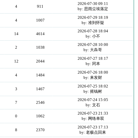
2026-07-30 09:11
4
911
by: 思雨尘埃落定
2026-07-29 18:19
4
1007
by: 准到怀疑
2026-07-28 18:04
14
4614
by: 小不
2026-07-28 10:00
2
1038
by: 大犇哥
2026-07-27 18:17
12
2044
by: 冈本
2026-07-26 18:00
4
1484
by: 来发财
2026-07-25 18:02
3
1467
by: 摇钱树
2026-07-24 15:05
7
2546
by: 文石
2026-07-23 21:33
0
1062
by: 网络单双
2026-07-23 17:13
8
2370
by: 老极点回来