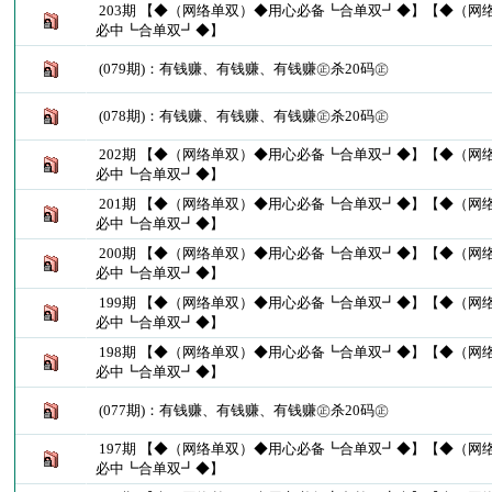
203期 【◆（网络单双）◆用心必备┗合单双┛◆】【◆（网
必中┗合单双┛◆】
(079期)：有钱赚、有钱赚、有钱赚㊣杀20码㊣
(078期)：有钱赚、有钱赚、有钱赚㊣杀20码㊣
202期 【◆（网络单双）◆用心必备┗合单双┛◆】【◆（网
必中┗合单双┛◆】
201期 【◆（网络单双）◆用心必备┗合单双┛◆】【◆（网
必中┗合单双┛◆】
200期 【◆（网络单双）◆用心必备┗合单双┛◆】【◆（网
必中┗合单双┛◆】
199期 【◆（网络单双）◆用心必备┗合单双┛◆】【◆（网
必中┗合单双┛◆】
198期 【◆（网络单双）◆用心必备┗合单双┛◆】【◆（网
必中┗合单双┛◆】
(077期)：有钱赚、有钱赚、有钱赚㊣杀20码㊣
197期 【◆（网络单双）◆用心必备┗合单双┛◆】【◆（网
必中┗合单双┛◆】