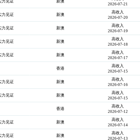
！实力见证
新澳
2026-07-21
高收入
！实力见证
新澳
2026-07-20
高收入
！实力见证
新澳
2026-07-19
高收入
！实力见证
新澳
2026-07-18
高收入
！实力见证
新澳
2026-07-17
高收入
香港
2026-07-15
高收入
！实力见证
新澳
2026-07-16
高收入
！实力见证
新澳
2026-07-15
高收入
香港
2026-07-12
高收入
！实力见证
新澳
2026-07-14
高收入
！实力见证
新澳
2026-07-13