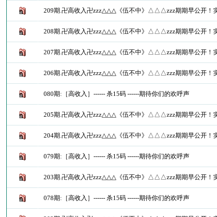
209期.卍高收入卍zzz△△△《伍不中》△△△zzz期期早公开
208期.卍高收入卍zzz△△△《伍不中》△△△zzz期期早公开
207期.卍高收入卍zzz△△△《伍不中》△△△zzz期期早公开
206期.卍高收入卍zzz△△△《伍不中》△△△zzz期期早公开
080期:［高收入］------ 杀15码 ------期待你们的欢呼声
205期.卍高收入卍zzz△△△《伍不中》△△△zzz期期早公开
204期.卍高收入卍zzz△△△《伍不中》△△△zzz期期早公开
079期:［高收入］------ 杀15码 ------期待你们的欢呼声
203期.卍高收入卍zzz△△△《伍不中》△△△zzz期期早公开
078期:［高收入］------ 杀15码 ------期待你们的欢呼声