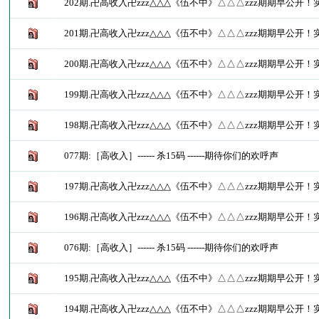
202期.卍高收入卍zzz△△△《伍不中》△△△zzz期期早公开
201期.卍高收入卍zzz△△△《伍不中》△△△zzz期期早公开
200期.卍高收入卍zzz△△△《伍不中》△△△zzz期期早公开
199期.卍高收入卍zzz△△△《伍不中》△△△zzz期期早公开
198期.卍高收入卍zzz△△△《伍不中》△△△zzz期期早公开
077期:［高收入］------ 杀15码 ------期待你们的欢呼声
197期.卍高收入卍zzz△△△《伍不中》△△△zzz期期早公开
196期.卍高收入卍zzz△△△《伍不中》△△△zzz期期早公开
076期:［高收入］------ 杀15码 ------期待你们的欢呼声
195期.卍高收入卍zzz△△△《伍不中》△△△zzz期期早公开
194期.卍高收入卍zzz△△△《伍不中》△△△zzz期期早公开