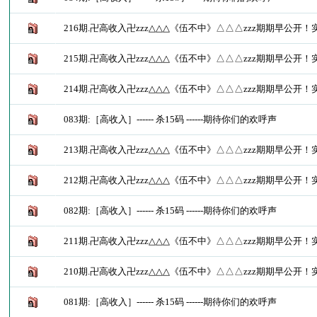
216期.卍高收入卍zzz△△△《伍不中》△△△zzz期期早公开
215期.卍高收入卍zzz△△△《伍不中》△△△zzz期期早公开
214期.卍高收入卍zzz△△△《伍不中》△△△zzz期期早公开
083期:［高收入］------ 杀15码 ------期待你们的欢呼声
213期.卍高收入卍zzz△△△《伍不中》△△△zzz期期早公开
212期.卍高收入卍zzz△△△《伍不中》△△△zzz期期早公开
082期:［高收入］------ 杀15码 ------期待你们的欢呼声
211期.卍高收入卍zzz△△△《伍不中》△△△zzz期期早公开
210期.卍高收入卍zzz△△△《伍不中》△△△zzz期期早公开
081期:［高收入］------ 杀15码 ------期待你们的欢呼声