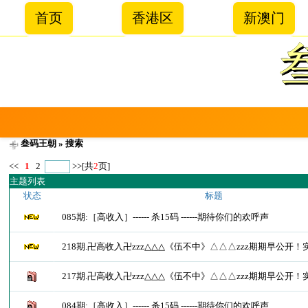
首页
香港区
新澳门
叁码王朝
» 搜索
<<
1
2
>>
[共
2
页]
主题列表
状态
标题
085期:［高收入］------ 杀15码 ------期待你们的欢呼声
218期.卍高收入卍zzz△△△《伍不中》△△△zzz期期早公开
217期.卍高收入卍zzz△△△《伍不中》△△△zzz期期早公开
084期:［高收入］------ 杀15码 ------期待你们的欢呼声