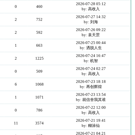
2026-07-28 05:12
0
460
by: 高收入
2026-07-27 14:32
2
752
by: 刘海
2026-07-26 09:22
2
592
by: 袁天罡
2026-07-25 00:44
1
663
by: 洒脱人生
2026-07-24 16:47
2
1225
by: 机智
2026-07-24 02:27
0
509
by: 高收入
2026-07-23 18:18
6
1068
by: 再创辉煌
2026-07-23 13:54
1
1071
by: 就信舍我其谁
2026-07-22 12:00
0
786
by: 高收入
2026-07-21 19:41
11
3574
by: 糊涂仙
2026-07-21 04:21