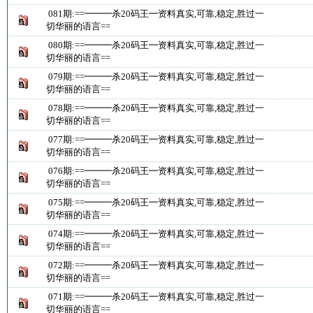
081期:==━━━杀20码王━资料真实,可靠,稳定,胜过一
切华丽的语言==
080期:==━━━杀20码王━资料真实,可靠,稳定,胜过一
切华丽的语言==
079期:==━━━杀20码王━资料真实,可靠,稳定,胜过一
切华丽的语言==
078期:==━━━杀20码王━资料真实,可靠,稳定,胜过一
切华丽的语言==
077期:==━━━杀20码王━资料真实,可靠,稳定,胜过一
切华丽的语言==
076期:==━━━杀20码王━资料真实,可靠,稳定,胜过一
切华丽的语言==
075期:==━━━杀20码王━资料真实,可靠,稳定,胜过一
切华丽的语言==
074期:==━━━杀20码王━资料真实,可靠,稳定,胜过一
切华丽的语言==
072期:==━━━杀20码王━资料真实,可靠,稳定,胜过一
切华丽的语言==
071期:==━━━杀20码王━资料真实,可靠,稳定,胜过一
切华丽的语言==