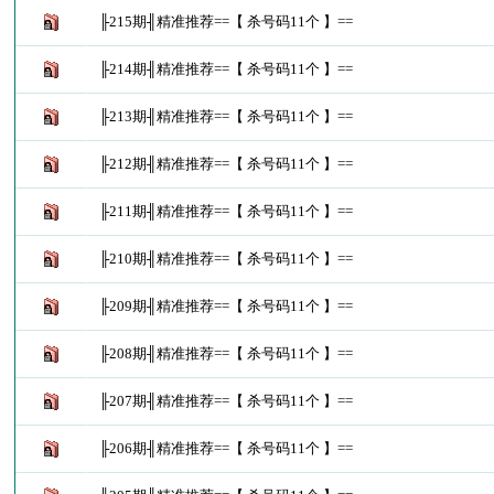
╟215期╢精准推荐==【 杀号码11个 】==
╟214期╢精准推荐==【 杀号码11个 】==
╟213期╢精准推荐==【 杀号码11个 】==
╟212期╢精准推荐==【 杀号码11个 】==
╟211期╢精准推荐==【 杀号码11个 】==
╟210期╢精准推荐==【 杀号码11个 】==
╟209期╢精准推荐==【 杀号码11个 】==
╟208期╢精准推荐==【 杀号码11个 】==
╟207期╢精准推荐==【 杀号码11个 】==
╟206期╢精准推荐==【 杀号码11个 】==