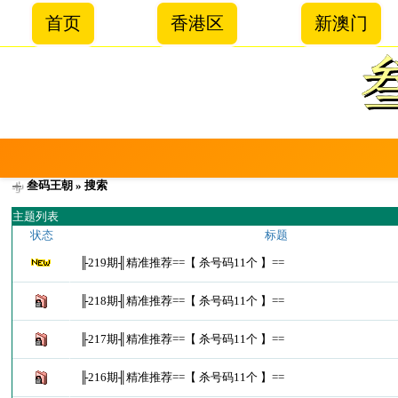
首页
香港区
新澳门
叁码王朝
» 搜索
主题列表
状态
标题
╟219期╢精准推荐==【 杀号码11个 】==
╟218期╢精准推荐==【 杀号码11个 】==
╟217期╢精准推荐==【 杀号码11个 】==
╟216期╢精准推荐==【 杀号码11个 】==