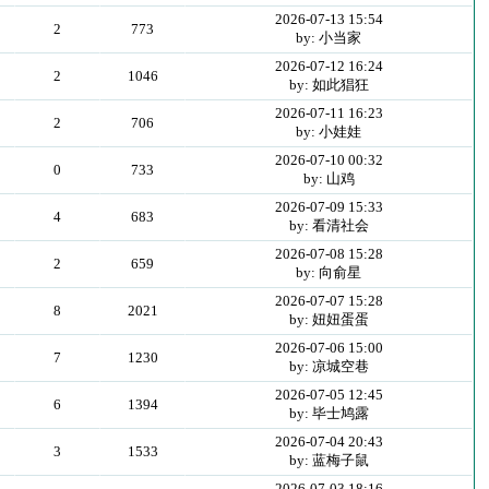
2026-07-13 15:54
2
773
by: 小当家
2026-07-12 16:24
2
1046
by: 如此猖狂
2026-07-11 16:23
2
706
by: 小娃娃
2026-07-10 00:32
0
733
by: 山鸡
2026-07-09 15:33
4
683
by: 看清社会
2026-07-08 15:28
2
659
by: 向俞星
2026-07-07 15:28
8
2021
by: 妞妞蛋蛋
2026-07-06 15:00
7
1230
by: 凉城空巷
2026-07-05 12:45
6
1394
by: 毕士鸠露
2026-07-04 20:43
3
1533
by: 蓝梅子鼠
2026-07-03 18:16