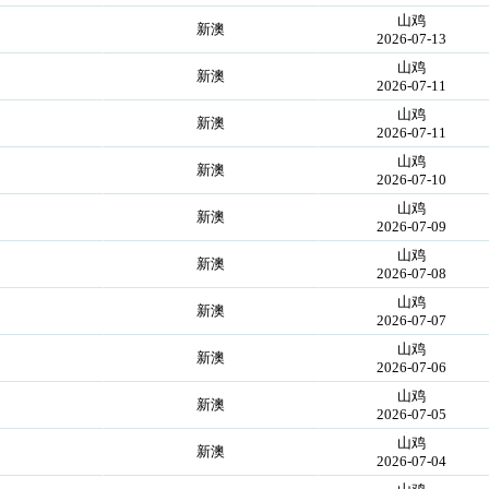
山鸡
新澳
2026-07-13
山鸡
新澳
2026-07-11
山鸡
新澳
2026-07-11
山鸡
新澳
2026-07-10
山鸡
新澳
2026-07-09
山鸡
新澳
2026-07-08
山鸡
新澳
2026-07-07
山鸡
新澳
2026-07-06
山鸡
新澳
2026-07-05
山鸡
新澳
2026-07-04