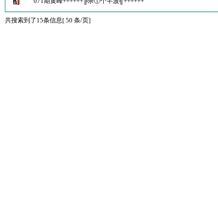
071期黄峰++++++╠杀①个半波╣++++++
共搜索到了15条信息[ 50 条/页]