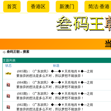
首页
香港区
新澳门
简洁:香港
叁码王朝
» 搜索
主题列表
状态
标题
(085期)：《广东农民》 ◆----◆￥天肖地肖￥◆---之前
要放弃的想法是多么不对，所以梦想不能放弃！
(084期)：《广东农民》 ◆----◆￥天肖地肖￥◆---之前
要放弃的想法是多么不对，所以梦想不能放弃！
(083期)：《广东农民》 ◆----◆￥天肖地肖￥◆---之前
要放弃的想法是多么不对，所以梦想不能放弃！
(082期)：《广东农民》 ◆----◆￥天肖地肖￥◆---之前
要放弃的想法是多么不对，所以梦想不能放弃！