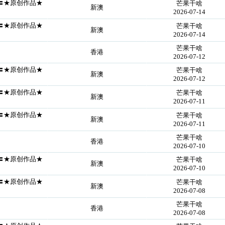
★〓★原创作品★
芒果干啥
新澳
2026-07-14
★〓★原创作品★
芒果干啥
新澳
2026-07-14
芒果干啥
香港
2026-07-12
★〓★原创作品★
芒果干啥
新澳
2026-07-12
★〓★原创作品★
芒果干啥
新澳
2026-07-11
★〓★原创作品★
芒果干啥
新澳
2026-07-11
芒果干啥
香港
2026-07-10
★〓★原创作品★
芒果干啥
新澳
2026-07-10
★〓★原创作品★
芒果干啥
新澳
2026-07-08
芒果干啥
香港
2026-07-08