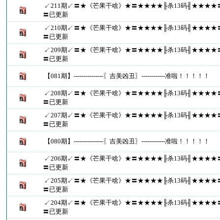
↙211期↙〓★《芒果干啥》★〓★★★★╟杀13码╢★★★
〓已更新
↙210期↙〓★《芒果干啥》★〓★★★★╟杀13码╢★★★
〓已更新
↙209期↙〓★《芒果干啥》★〓★★★★╟杀13码╢★★★
〓已更新
【081期】---------------〖吉美凶丑〗------------准啦！！！！！
↙208期↙〓★《芒果干啥》★〓★★★★╟杀13码╢★★★
〓已更新
↙207期↙〓★《芒果干啥》★〓★★★★╟杀13码╢★★★
〓已更新
【080期】---------------〖吉美凶丑〗------------准啦！！！！！
↙206期↙〓★《芒果干啥》★〓★★★★╟杀13码╢★★★
〓已更新
↙205期↙〓★《芒果干啥》★〓★★★★╟杀13码╢★★★
〓已更新
↙204期↙〓★《芒果干啥》★〓★★★★╟杀13码╢★★★
〓已更新