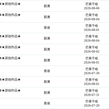
★〓★原创作品★
芒果干啥
新澳
2026-08-06
★〓★原创作品★
芒果干啥
新澳
2026-08-04
芒果干啥
香港
2026-08-01
★〓★原创作品★
芒果干啥
新澳
2026-08-04
★〓★原创作品★
芒果干啥
新澳
2026-08-02
★〓★原创作品★
芒果干啥
新澳
2026-08-01
芒果干啥
香港
2026-07-30
★〓★原创作品★
芒果干啥
新澳
2026-08-01
★〓★原创作品★
芒果干啥
新澳
2026-07-31
芒果干啥
香港
2026-07-29