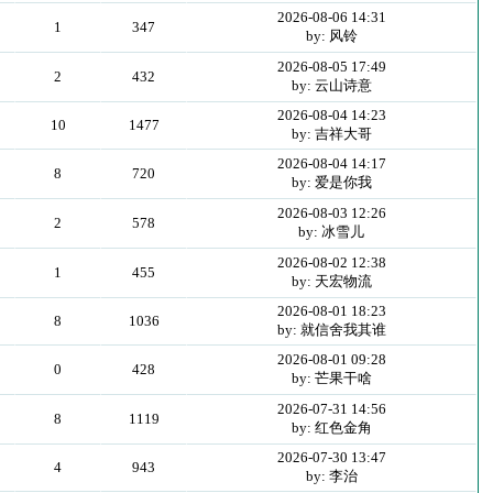
2026-08-06 14:31
1
347
by: 风铃
2026-08-05 17:49
2
432
by: 云山诗意
2026-08-04 14:23
10
1477
by: 吉祥大哥
2026-08-04 14:17
8
720
by: 爱是你我
2026-08-03 12:26
2
578
by: 冰雪儿
2026-08-02 12:38
1
455
by: 天宏物流
2026-08-01 18:23
8
1036
by: 就信舍我其谁
2026-08-01 09:28
0
428
by: 芒果干啥
2026-07-31 14:56
8
1119
by: 红色金角
2026-07-30 13:47
4
943
by: 李治