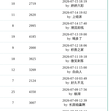
2026-07-15 18:19
10
2719
by: 婷婷六彩
2026-07-14 19:02
11
2620
by: 上错床
2026-07-14 17:40
8
2995
by: 潮流前线
2026-07-13 19:00
19
4185
by: 喝多了
2026-07-12 18:06
9
2000
by: 积善之家
2026-07-11 19:18
18
3925
by: 微笑刺客
2026-07-11 15:00
12
3269
by: 自由人
2026-07-10 03:49
7
2124
by: 好久不见
2026-07-09 17:56
25
4350
by: 杨湖
2026-07-09 12:39
7
3007
by: 长跟稳赢啊