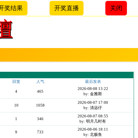
开奖结果
开奖直播
关闭
回复
人气
最后发表
2026-08-08 13:22
4
465
by: 金雅斯
2026-08-07 17:00
10
1058
by: 清远仔
2026-08-07 08:55
1
346
by: 明月几时有
2026-08-06 18:11
9
733
by: 北极鱼