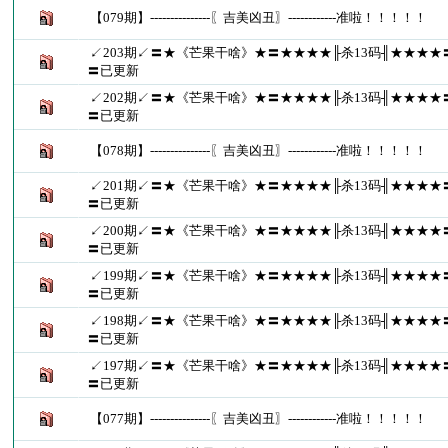
【079期】---------------〖吉美凶丑〗------------准啦！！！！！
↙203期↙〓★《芒果干啥》★〓★★★★╟杀13码╢★★★
〓已更新
↙202期↙〓★《芒果干啥》★〓★★★★╟杀13码╢★★★
〓已更新
【078期】---------------〖吉美凶丑〗------------准啦！！！！！
↙201期↙〓★《芒果干啥》★〓★★★★╟杀13码╢★★★
〓已更新
↙200期↙〓★《芒果干啥》★〓★★★★╟杀13码╢★★★
〓已更新
↙199期↙〓★《芒果干啥》★〓★★★★╟杀13码╢★★★
〓已更新
↙198期↙〓★《芒果干啥》★〓★★★★╟杀13码╢★★★
〓已更新
↙197期↙〓★《芒果干啥》★〓★★★★╟杀13码╢★★★
〓已更新
【077期】---------------〖吉美凶丑〗------------准啦！！！！！