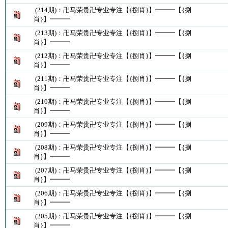
(214期)：卍马荣贵卍专业专注【{捌肖}】━━━【{捌
肖}】━━━
(213期)：卍马荣贵卍专业专注【{捌肖}】━━━【{捌
肖}】━━━
(212期)：卍马荣贵卍专业专注【{捌肖}】━━━【{捌
肖}】━━━
(211期)：卍马荣贵卍专业专注【{捌肖}】━━━【{捌
肖}】━━━
(210期)：卍马荣贵卍专业专注【{捌肖}】━━━【{捌
肖}】━━━
(209期)：卍马荣贵卍专业专注【{捌肖}】━━━【{捌
肖}】━━━
(208期)：卍马荣贵卍专业专注【{捌肖}】━━━【{捌
肖}】━━━
(207期)：卍马荣贵卍专业专注【{捌肖}】━━━【{捌
肖}】━━━
(206期)：卍马荣贵卍专业专注【{捌肖}】━━━【{捌
肖}】━━━
(205期)：卍马荣贵卍专业专注【{捌肖}】━━━【{捌
肖}】━━━