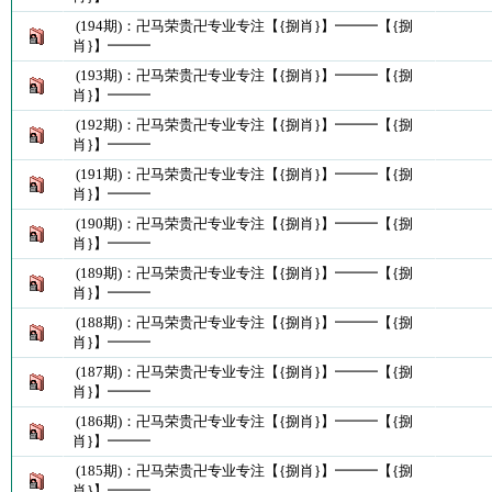
(194期)：卍马荣贵卍专业专注【{捌肖}】━━━【{捌
肖}】━━━
(193期)：卍马荣贵卍专业专注【{捌肖}】━━━【{捌
肖}】━━━
(192期)：卍马荣贵卍专业专注【{捌肖}】━━━【{捌
肖}】━━━
(191期)：卍马荣贵卍专业专注【{捌肖}】━━━【{捌
肖}】━━━
(190期)：卍马荣贵卍专业专注【{捌肖}】━━━【{捌
肖}】━━━
(189期)：卍马荣贵卍专业专注【{捌肖}】━━━【{捌
肖}】━━━
(188期)：卍马荣贵卍专业专注【{捌肖}】━━━【{捌
肖}】━━━
(187期)：卍马荣贵卍专业专注【{捌肖}】━━━【{捌
肖}】━━━
(186期)：卍马荣贵卍专业专注【{捌肖}】━━━【{捌
肖}】━━━
(185期)：卍马荣贵卍专业专注【{捌肖}】━━━【{捌
肖}】━━━