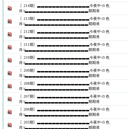
〖214期〗▃▃▃▃▃▃▃▃▃▃▃▃▃▃今夜中≮3 色
肖≯▃▃▃▃▃▃▃▃▃▃▃▃▃▃▃▃▃期期准
〖213期〗▃▃▃▃▃▃▃▃▃▃▃▃▃▃今夜中≮3 色
肖≯▃▃▃▃▃▃▃▃▃▃▃▃▃▃▃▃▃期期准
〖212期〗▃▃▃▃▃▃▃▃▃▃▃▃▃▃今夜中≮3 色
肖≯▃▃▃▃▃▃▃▃▃▃▃▃▃▃▃▃▃期期准
〖211期〗▃▃▃▃▃▃▃▃▃▃▃▃▃▃今夜中≮3 色
肖≯▃▃▃▃▃▃▃▃▃▃▃▃▃▃▃▃▃期期准
〖210期〗▃▃▃▃▃▃▃▃▃▃▃▃▃▃今夜中≮3 色
肖≯▃▃▃▃▃▃▃▃▃▃▃▃▃▃▃▃▃期期准
〖209期〗▃▃▃▃▃▃▃▃▃▃▃▃▃▃今夜中≮3 色
肖≯▃▃▃▃▃▃▃▃▃▃▃▃▃▃▃▃▃期期准
〖208期〗▃▃▃▃▃▃▃▃▃▃▃▃▃▃今夜中≮3 色
肖≯▃▃▃▃▃▃▃▃▃▃▃▃▃▃▃▃▃期期准
〖207期〗▃▃▃▃▃▃▃▃▃▃▃▃▃▃今夜中≮3 色
肖≯▃▃▃▃▃▃▃▃▃▃▃▃▃▃▃▃▃期期准
〖206期〗▃▃▃▃▃▃▃▃▃▃▃▃▃▃今夜中≮3 色
肖≯▃▃▃▃▃▃▃▃▃▃▃▃▃▃▃▃▃期期准
〖205期〗▃▃▃▃▃▃▃▃▃▃▃▃▃▃今夜中≮3 色
肖≯▃▃▃▃▃▃▃▃▃▃▃▃▃▃▃▃▃期期准