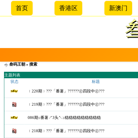
首页
香港区
新澳门
叁码王朝
» 搜索
主题列表
状态
标题
﹛220期﹜???「番薯」??????㊣四段中㊣???
﹛219期﹜???「番薯」??????㊣四段中㊣???
086期≤番薯↗3头↖≥稳稳稳稳稳稳稳稳稳
﹛218期﹜???「番薯」??????㊣四段中㊣???