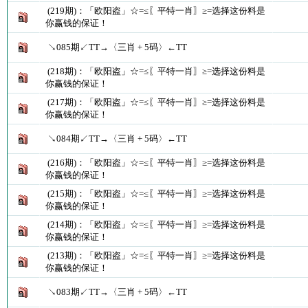
(219期)：「欧阳盗」☆=≤〖平特一肖〗≥=选择这份料是
你赢钱的保证！
↘085期↙TT→〈三肖 + 5码〉←TT
(218期)：「欧阳盗」☆=≤〖平特一肖〗≥=选择这份料是
你赢钱的保证！
(217期)：「欧阳盗」☆=≤〖平特一肖〗≥=选择这份料是
你赢钱的保证！
↘084期↙TT→〈三肖 + 5码〉←TT
(216期)：「欧阳盗」☆=≤〖平特一肖〗≥=选择这份料是
你赢钱的保证！
(215期)：「欧阳盗」☆=≤〖平特一肖〗≥=选择这份料是
你赢钱的保证！
(214期)：「欧阳盗」☆=≤〖平特一肖〗≥=选择这份料是
你赢钱的保证！
(213期)：「欧阳盗」☆=≤〖平特一肖〗≥=选择这份料是
你赢钱的保证！
↘083期↙TT→〈三肖 + 5码〉←TT