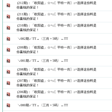
(212期)：「欧阳盗」☆=≤〖平特一肖〗≥=选择这份料是
你赢钱的保证！
(211期)：「欧阳盗」☆=≤〖平特一肖〗≥=选择这份料是
你赢钱的保证！
(210期)：「欧阳盗」☆=≤〖平特一肖〗≥=选择这份料是
你赢钱的保证！
↘082期↙TT→〈三肖 + 5码〉←TT
(209期)：「欧阳盗」☆=≤〖平特一肖〗≥=选择这份料是
你赢钱的保证！
↘081期↙TT→〈三肖 + 5码〉←TT
(208期)：「欧阳盗」☆=≤〖平特一肖〗≥=选择这份料是
你赢钱的保证！
(207期)：「欧阳盗」☆=≤〖平特一肖〗≥=选择这份料是
你赢钱的保证！
(206期)：「欧阳盗」☆=≤〖平特一肖〗≥=选择这份料是
你赢钱的保证！
↘080期↙TT→〈三肖 + 5码〉←TT