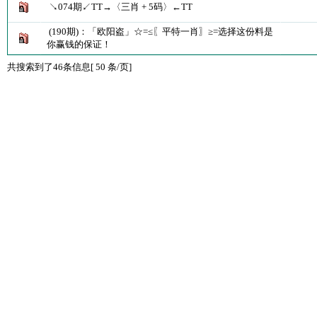
↘074期↙TT→〈三肖 + 5码〉←TT
(190期)：「欧阳盗」☆=≤〖平特一肖〗≥=选择这份料是
你赢钱的保证！
共搜索到了46条信息[ 50 条/页]