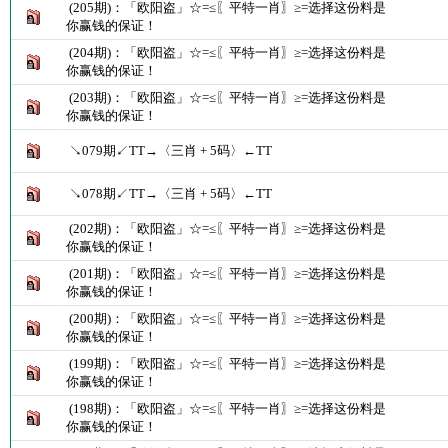
(205期)：「欧阳盗」☆=≤〖平特一肖〗≥=选择这份料是
你赢钱的保证！
(204期)：「欧阳盗」☆=≤〖平特一肖〗≥=选择这份料是
你赢钱的保证！
(203期)：「欧阳盗」☆=≤〖平特一肖〗≥=选择这份料是
你赢钱的保证！
↘079期↙TT→〈三肖 + 5码〉←TT
↘078期↙TT→〈三肖 + 5码〉←TT
(202期)：「欧阳盗」☆=≤〖平特一肖〗≥=选择这份料是
你赢钱的保证！
(201期)：「欧阳盗」☆=≤〖平特一肖〗≥=选择这份料是
你赢钱的保证！
(200期)：「欧阳盗」☆=≤〖平特一肖〗≥=选择这份料是
你赢钱的保证！
(199期)：「欧阳盗」☆=≤〖平特一肖〗≥=选择这份料是
你赢钱的保证！
(198期)：「欧阳盗」☆=≤〖平特一肖〗≥=选择这份料是
你赢钱的保证！