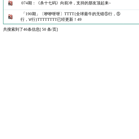
074期：《杀十七码》向前冲，支持的朋友顶起来~
「190期」〔咿咿呀呀〕TTTT{全球最牛的无错⑤行，⑤
行，Ⅴ行}TTTTTTTT已经更新！49
共搜索到了46条信息[ 50 条/页]