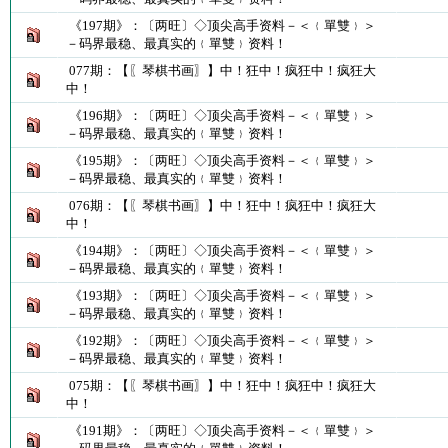
《197期》：〔两旺〕◇顶尖高手资料－＜﹛單雙﹜＞
－码界最稳、最真实的﹛單雙﹜资料！
077期：【〖琴棋书画〗】中！狂中！疯狂中！疯狂大
中！
《196期》：〔两旺〕◇顶尖高手资料－＜﹛單雙﹜＞
－码界最稳、最真实的﹛單雙﹜资料！
《195期》：〔两旺〕◇顶尖高手资料－＜﹛單雙﹜＞
－码界最稳、最真实的﹛單雙﹜资料！
076期：【〖琴棋书画〗】中！狂中！疯狂中！疯狂大
中！
《194期》：〔两旺〕◇顶尖高手资料－＜﹛單雙﹜＞
－码界最稳、最真实的﹛單雙﹜资料！
《193期》：〔两旺〕◇顶尖高手资料－＜﹛單雙﹜＞
－码界最稳、最真实的﹛單雙﹜资料！
《192期》：〔两旺〕◇顶尖高手资料－＜﹛單雙﹜＞
－码界最稳、最真实的﹛單雙﹜资料！
075期：【〖琴棋书画〗】中！狂中！疯狂中！疯狂大
中！
《191期》：〔两旺〕◇顶尖高手资料－＜﹛單雙﹜＞