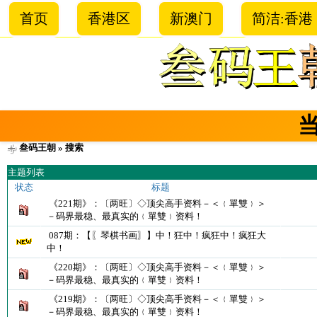
首页
香港区
新澳门
简洁:香港
叁码王朝
» 搜索
主题列表
状态
标题
《221期》：〔两旺〕◇顶尖高手资料－＜﹛單雙﹜＞
－码界最稳、最真实的﹛單雙﹜资料！
087期：【〖琴棋书画〗】中！狂中！疯狂中！疯狂大
中！
《220期》：〔两旺〕◇顶尖高手资料－＜﹛單雙﹜＞
－码界最稳、最真实的﹛單雙﹜资料！
《219期》：〔两旺〕◇顶尖高手资料－＜﹛單雙﹜＞
－码界最稳、最真实的﹛單雙﹜资料！