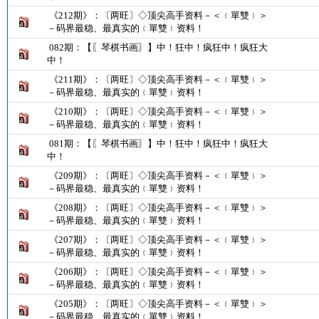
《212期》：〔两旺〕◇顶尖高手资料－＜﹛單雙﹜＞
－码界最稳、最真实的﹛單雙﹜资料！
082期：【〖琴棋书画〗】中！狂中！疯狂中！疯狂大
中！
《211期》：〔两旺〕◇顶尖高手资料－＜﹛單雙﹜＞
－码界最稳、最真实的﹛單雙﹜资料！
《210期》：〔两旺〕◇顶尖高手资料－＜﹛單雙﹜＞
－码界最稳、最真实的﹛單雙﹜资料！
081期：【〖琴棋书画〗】中！狂中！疯狂中！疯狂大
中！
《209期》：〔两旺〕◇顶尖高手资料－＜﹛單雙﹜＞
－码界最稳、最真实的﹛單雙﹜资料！
《208期》：〔两旺〕◇顶尖高手资料－＜﹛單雙﹜＞
－码界最稳、最真实的﹛單雙﹜资料！
《207期》：〔两旺〕◇顶尖高手资料－＜﹛單雙﹜＞
－码界最稳、最真实的﹛單雙﹜资料！
《206期》：〔两旺〕◇顶尖高手资料－＜﹛單雙﹜＞
－码界最稳、最真实的﹛單雙﹜资料！
《205期》：〔两旺〕◇顶尖高手资料－＜﹛單雙﹜＞
－码界最稳、最真实的﹛單雙﹜资料！