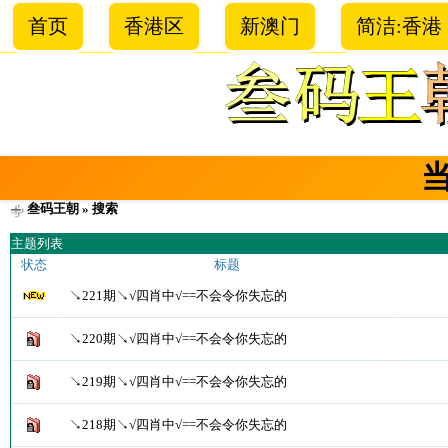
首页
香港区
新澳门
简洁:香港
叁码王朝
» 搜索
主题列表
状态
标题
↘221期↘√四肖中√==不会令你失忘的
↘220期↘√四肖中√==不会令你失忘的
↘219期↘√四肖中√==不会令你失忘的
↘218期↘√四肖中√==不会令你失忘的