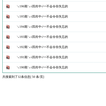
↘196期↘√四肖中√==不会令你失忘的
↘195期↘√四肖中√==不会令你失忘的
↘194期↘√四肖中√==不会令你失忘的
↘193期↘√四肖中√==不会令你失忘的
↘192期↘√四肖中√==不会令你失忘的
↘191期↘√四肖中√==不会令你失忘的
↘190期↘√四肖中√==不会令你失忘的
共搜索到了32条信息[ 50 条/页]