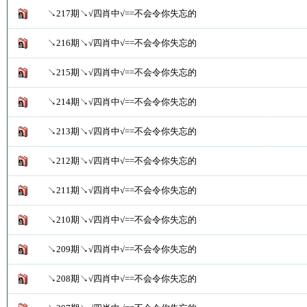
↘217期↘√四肖中√==不会令你失忘的
↘216期↘√四肖中√==不会令你失忘的
↘215期↘√四肖中√==不会令你失忘的
↘214期↘√四肖中√==不会令你失忘的
↘213期↘√四肖中√==不会令你失忘的
↘212期↘√四肖中√==不会令你失忘的
↘211期↘√四肖中√==不会令你失忘的
↘210期↘√四肖中√==不会令你失忘的
↘209期↘√四肖中√==不会令你失忘的
↘208期↘√四肖中√==不会令你失忘的