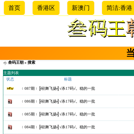
首页
香港区
新澳门
简洁:香港
叁码王朝
» 搜索
主题列表
状态
标题
﹛087期﹜╠轻舞飞扬╣√杀17码√。稳的一批
﹛086期﹜╠轻舞飞扬╣√杀17码√。稳的一批
﹛085期﹜╠轻舞飞扬╣√杀17码√。稳的一批
﹛084期﹜╠轻舞飞扬╣√杀17码√。稳的一批