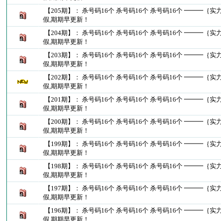
【205期】： 杀号码16个 杀号码16个 杀号码16个 ━━━｛
假,期期早更新！
【204期】： 杀号码16个 杀号码16个 杀号码16个 ━━━｛
假,期期早更新！
【203期】： 杀号码16个 杀号码16个 杀号码16个 ━━━｛
假,期期早更新！
【202期】： 杀号码16个 杀号码16个 杀号码16个 ━━━｛
假,期期早更新！
【201期】： 杀号码16个 杀号码16个 杀号码16个 ━━━｛
假,期期早更新！
【200期】： 杀号码16个 杀号码16个 杀号码16个 ━━━｛
假,期期早更新！
【199期】： 杀号码16个 杀号码16个 杀号码16个 ━━━｛
假,期期早更新！
【198期】： 杀号码16个 杀号码16个 杀号码16个 ━━━｛
假,期期早更新！
【197期】： 杀号码16个 杀号码16个 杀号码16个 ━━━｛
假,期期早更新！
【196期】： 杀号码16个 杀号码16个 杀号码16个 ━━━｛
假,期期早更新！