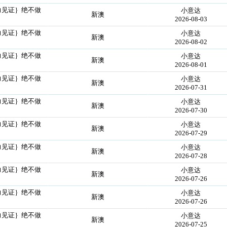
实力见证｝绝不做
小意达
新澳
2026-08-03
实力见证｝绝不做
小意达
新澳
2026-08-02
实力见证｝绝不做
小意达
新澳
2026-08-01
实力见证｝绝不做
小意达
新澳
2026-07-31
实力见证｝绝不做
小意达
新澳
2026-07-30
实力见证｝绝不做
小意达
新澳
2026-07-29
实力见证｝绝不做
小意达
新澳
2026-07-28
实力见证｝绝不做
小意达
新澳
2026-07-26
实力见证｝绝不做
小意达
新澳
2026-07-26
实力见证｝绝不做
小意达
新澳
2026-07-25