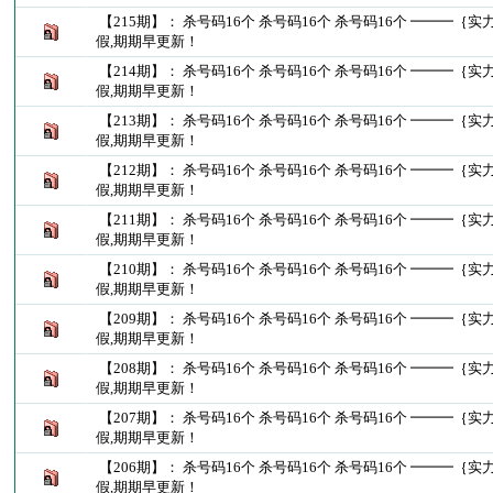
【215期】： 杀号码16个 杀号码16个 杀号码16个 ━━━｛
假,期期早更新！
【214期】： 杀号码16个 杀号码16个 杀号码16个 ━━━｛
假,期期早更新！
【213期】： 杀号码16个 杀号码16个 杀号码16个 ━━━｛
假,期期早更新！
【212期】： 杀号码16个 杀号码16个 杀号码16个 ━━━｛
假,期期早更新！
【211期】： 杀号码16个 杀号码16个 杀号码16个 ━━━｛
假,期期早更新！
【210期】： 杀号码16个 杀号码16个 杀号码16个 ━━━｛
假,期期早更新！
【209期】： 杀号码16个 杀号码16个 杀号码16个 ━━━｛
假,期期早更新！
【208期】： 杀号码16个 杀号码16个 杀号码16个 ━━━｛
假,期期早更新！
【207期】： 杀号码16个 杀号码16个 杀号码16个 ━━━｛
假,期期早更新！
【206期】： 杀号码16个 杀号码16个 杀号码16个 ━━━｛
假,期期早更新！