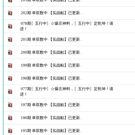
202期 单双数中 【实战帖】已更新 .
078期〖五行中〗☆爆庄神料，〖五行中〗定乾坤！请
进！
201期 单双数中 【实战帖】已更新 .
200期 单双数中 【实战帖】已更新 .
199期 单双数中 【实战帖】已更新 .
198期 单双数中 【实战帖】已更新 .
077期〖五行中〗☆爆庄神料，〖五行中〗定乾坤！请
进！
197期 单双数中 【实战帖】已更新 .
196期 单双数中 【实战帖】已更新 .
195期 单双数中 【实战帖】已更新 .