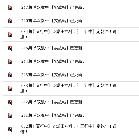
217期 单双数中 【实战帖】已更新 .
216期 单双数中 【实战帖】已更新 .
084期〖五行中〗☆爆庄神料，〖五行中〗定乾坤！请
进！
215期 单双数中 【实战帖】已更新 .
214期 单双数中 【实战帖】已更新 .
213期 单双数中 【实战帖】已更新 .
083期〖五行中〗☆爆庄神料，〖五行中〗定乾坤！请
进！
212期 单双数中 【实战帖】已更新 .
211期 单双数中 【实战帖】已更新 .
082期〖五行中〗☆爆庄神料，〖五行中〗定乾坤！请
进！