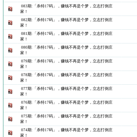
083期:「杀特17码」，赚钱不再是个梦，立志打倒庄
家！
082期:「杀特17码」，赚钱不再是个梦，立志打倒庄
家！
081期:「杀特17码」，赚钱不再是个梦，立志打倒庄
家！
080期:「杀特17码」，赚钱不再是个梦，立志打倒庄
家！
079期:「杀特17码」，赚钱不再是个梦，立志打倒庄
家！
078期:「杀特17码」，赚钱不再是个梦，立志打倒庄
家！
077期:「杀特17码」，赚钱不再是个梦，立志打倒庄
家！
076期:「杀特17码」，赚钱不再是个梦，立志打倒庄
家！
075期:「杀特17码」，赚钱不再是个梦，立志打倒庄
家！
074期:「杀特17码」，赚钱不再是个梦，立志打倒庄
家！