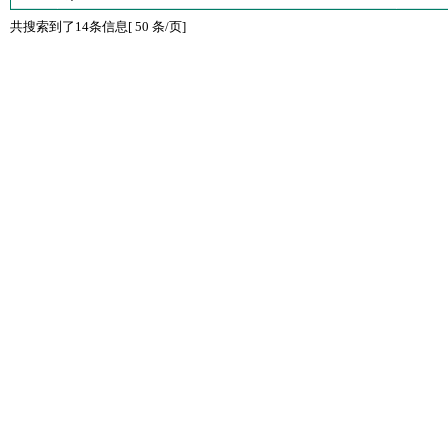
共搜索到了14条信息[ 50 条/页]