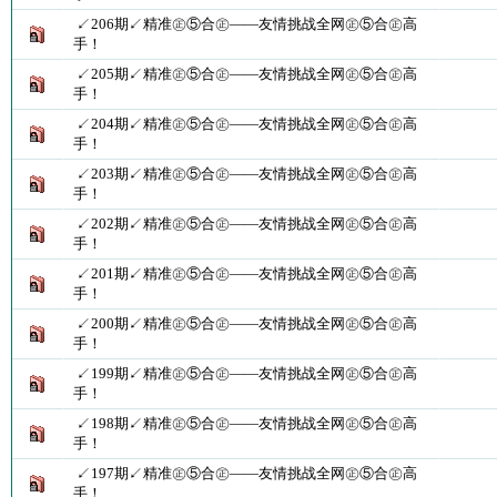
↙206期↙精准㊣⑤合㊣——友情挑战全网㊣⑤合㊣高
手！
↙205期↙精准㊣⑤合㊣——友情挑战全网㊣⑤合㊣高
手！
↙204期↙精准㊣⑤合㊣——友情挑战全网㊣⑤合㊣高
手！
↙203期↙精准㊣⑤合㊣——友情挑战全网㊣⑤合㊣高
手！
↙202期↙精准㊣⑤合㊣——友情挑战全网㊣⑤合㊣高
手！
↙201期↙精准㊣⑤合㊣——友情挑战全网㊣⑤合㊣高
手！
↙200期↙精准㊣⑤合㊣——友情挑战全网㊣⑤合㊣高
手！
↙199期↙精准㊣⑤合㊣——友情挑战全网㊣⑤合㊣高
手！
↙198期↙精准㊣⑤合㊣——友情挑战全网㊣⑤合㊣高
手！
↙197期↙精准㊣⑤合㊣——友情挑战全网㊣⑤合㊣高
手！