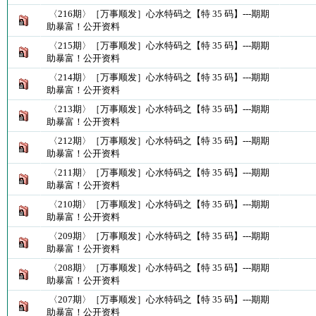
〈216期〉［万事顺发］心水特码之【特 35 码】---期期
助暴富！公开资料
〈215期〉［万事顺发］心水特码之【特 35 码】---期期
助暴富！公开资料
〈214期〉［万事顺发］心水特码之【特 35 码】---期期
助暴富！公开资料
〈213期〉［万事顺发］心水特码之【特 35 码】---期期
助暴富！公开资料
〈212期〉［万事顺发］心水特码之【特 35 码】---期期
助暴富！公开资料
〈211期〉［万事顺发］心水特码之【特 35 码】---期期
助暴富！公开资料
〈210期〉［万事顺发］心水特码之【特 35 码】---期期
助暴富！公开资料
〈209期〉［万事顺发］心水特码之【特 35 码】---期期
助暴富！公开资料
〈208期〉［万事顺发］心水特码之【特 35 码】---期期
助暴富！公开资料
〈207期〉［万事顺发］心水特码之【特 35 码】---期期
助暴富！公开资料