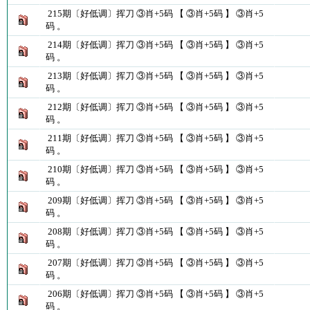
215期〔好低调〕挥刀 ③肖+5码 【 ③肖+5码 】 ③肖+5
码 。
214期〔好低调〕挥刀 ③肖+5码 【 ③肖+5码 】 ③肖+5
码 。
213期〔好低调〕挥刀 ③肖+5码 【 ③肖+5码 】 ③肖+5
码 。
212期〔好低调〕挥刀 ③肖+5码 【 ③肖+5码 】 ③肖+5
码 。
211期〔好低调〕挥刀 ③肖+5码 【 ③肖+5码 】 ③肖+5
码 。
210期〔好低调〕挥刀 ③肖+5码 【 ③肖+5码 】 ③肖+5
码 。
209期〔好低调〕挥刀 ③肖+5码 【 ③肖+5码 】 ③肖+5
码 。
208期〔好低调〕挥刀 ③肖+5码 【 ③肖+5码 】 ③肖+5
码 。
207期〔好低调〕挥刀 ③肖+5码 【 ③肖+5码 】 ③肖+5
码 。
206期〔好低调〕挥刀 ③肖+5码 【 ③肖+5码 】 ③肖+5
码 。