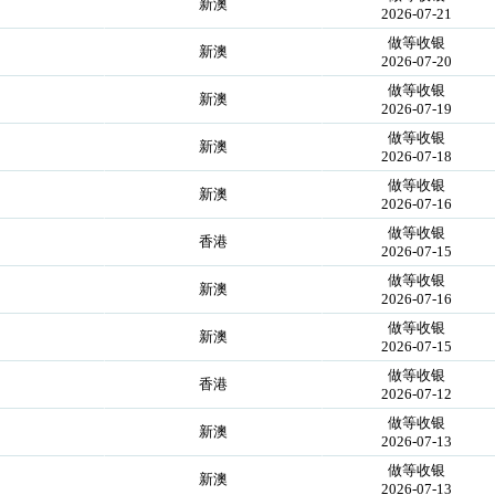
新澳
2026-07-21
做等收银
新澳
2026-07-20
做等收银
新澳
2026-07-19
做等收银
新澳
2026-07-18
做等收银
新澳
2026-07-16
做等收银
香港
2026-07-15
做等收银
新澳
2026-07-16
做等收银
新澳
2026-07-15
做等收银
香港
2026-07-12
做等收银
新澳
2026-07-13
做等收银
新澳
2026-07-13