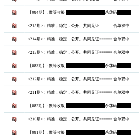
【084期】: 做等收银 ██████████████杀③码█████
<215期>：精准，稳定，公开。共同见证====== 合单双中
<214期>：精准，稳定，公开。共同见证====== 合单双中
<213期>：精准，稳定，公开。共同见证====== 合单双中
【083期】: 做等收银 ██████████████杀③码█████
<212期>：精准，稳定，公开。共同见证====== 合单双中
<211期>：精准，稳定，公开。共同见证====== 合单双中
【082期】: 做等收银 ██████████████杀③码█████
<210期>：精准，稳定，公开。共同见证====== 合单双中
【081期】: 做等收银 ██████████████杀③码█████