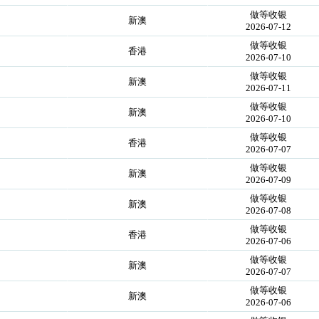
做等收银
新澳
2026-07-12
做等收银
香港
2026-07-10
做等收银
新澳
2026-07-11
做等收银
新澳
2026-07-10
做等收银
香港
2026-07-07
做等收银
新澳
2026-07-09
做等收银
新澳
2026-07-08
做等收银
香港
2026-07-06
做等收银
新澳
2026-07-07
做等收银
新澳
2026-07-06