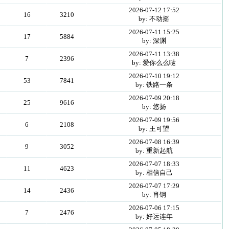
2026-07-12 17:52
16
3210
by: 不动摇
2026-07-11 15:25
17
5884
by: 深渊
2026-07-11 13:38
7
2396
by: 爱你么么哒
2026-07-10 19:12
53
7841
by: 铁路一条
2026-07-09 20:18
25
9616
by: 悠扬
2026-07-09 19:56
6
2108
by: 王可望
2026-07-08 16:39
9
3052
by: 重新起航
2026-07-07 18:33
11
4623
by: 相信自己
2026-07-07 17:29
14
2436
by: 肖钢
2026-07-06 17:15
7
2476
by: 好运连年