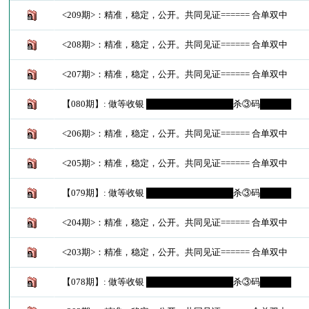
<209期>：精准，稳定，公开。共同见证====== 合单双中
<208期>：精准，稳定，公开。共同见证====== 合单双中
<207期>：精准，稳定，公开。共同见证====== 合单双中
【080期】: 做等收银 ██████████████杀③码█████
<206期>：精准，稳定，公开。共同见证====== 合单双中
<205期>：精准，稳定，公开。共同见证====== 合单双中
【079期】: 做等收银 ██████████████杀③码█████
<204期>：精准，稳定，公开。共同见证====== 合单双中
<203期>：精准，稳定，公开。共同见证====== 合单双中
【078期】: 做等收银 ██████████████杀③码█████