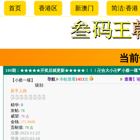
首页
香港区
新澳门
简洁:香港
当前
189期：★★★★★开奖后就更新★★★★★！！！卍合大小卍◤小蔡一碟
导航
本帖查看
1413
次
查看〖
【小蔡一碟】
级别:
新手上路
精华:
0
发帖:
78
威望:
78 点
金钱:
272 RMB
贡献值:
78 点
注册:2023-11-22
登录:2025-03-18