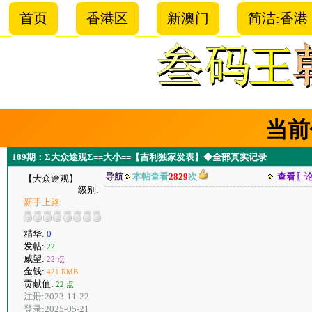
首页
香港区
新澳门
简洁:香港
当前
189期：Σ大众途观Σ==大小==【吉利独家发表】◆全部真实记录
导航
本帖查看
2829
次
查看〖
【大众途观】
级别:
新手上路
精华:
0
发帖:
22
威望:
22 点
金钱:
421 RMB
贡献值:
22 点
注册:2023-11-22
登录:2025-05-21