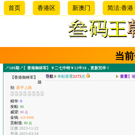
首页
香港区
新澳门
简洁:香港
当前
↗189期↗〖香港御林军〗￥二七中特￥12中10，更新完毕！
导航
本帖查看
2175
次
查看〖
【香港御林军】
级
别:
新手上路
精华:
0
发帖:
80
威望:
80 点
金钱:
428 RMB
贡献值:
80 点
注册:2023-11-22
登录:2025-03-19