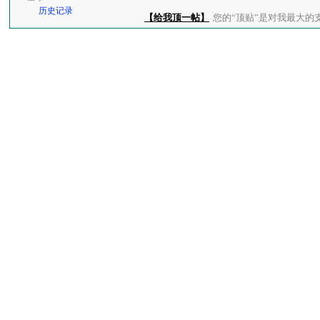
历史记录
【给我顶一帖】
您的“顶贴”是对我最大的支持