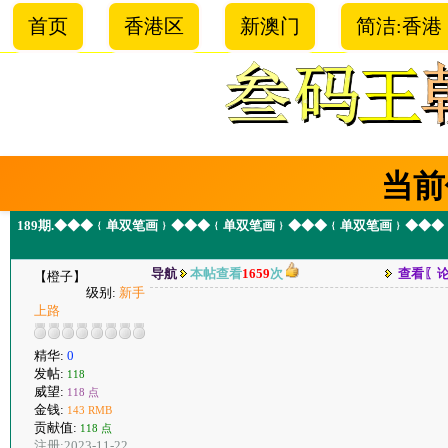
首页
香港区
新澳门
简洁:香港
当前
189期.◆◆◆﹛单双笔画﹜◆◆◆﹛单双笔画﹜◆◆◆﹛单双笔画﹜◆◆
导航
本帖查看
1659
次
查看〖
【橙子】
级别:
新手
上路
精华:
0
发帖:
118
威望:
118 点
金钱:
143 RMB
贡献值:
118 点
注册:2023-11-22