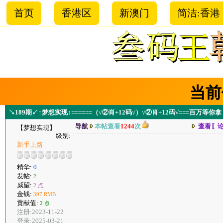
首页
香港区
新澳门
简洁:香港
当前
↘189期↙↑梦想实现↑======（√②肖+12码√）√②肖+12码√===百万等你
导航
本帖查看
1244
次
查看〖
【梦想实现】
级别:
新手上路
精华:
0
发帖:
2
威望:
2 点
金钱:
397 RMB
贡献值:
2 点
注册:2023-11-22
登录:2025-03-21