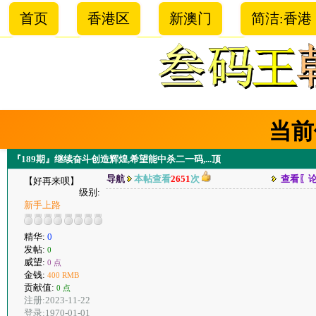
首页
香港区
新澳门
简洁:香港
当前
『189期』继续奋斗创造辉煌,希望能中杀二一码,...顶
导航
本帖查看
2651
次
查看〖
【好再来呗】
级别:
新手上路
精华:
0
发帖:
0
威望:
0 点
金钱:
400 RMB
贡献值:
0 点
注册:2023-11-22
登录:1970-01-01