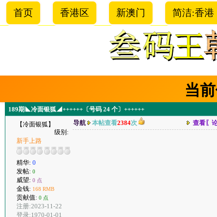
首页
香港区
新澳门
简洁:香港
当前
189期◣冷面银狐◢++++++〔号码 24 个〕++++++
导航
本帖查看
2384
次
查看〖
【冷面银狐】
级别:
新手上路
精华:
0
发帖:
0
威望:
0 点
金钱:
168 RMB
贡献值:
0 点
注册:2023-11-22
登录:1970-01-01