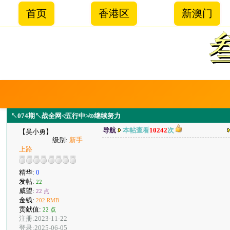
首页
香港区
新澳门
↖074期↖战全网≮五行中≯⊙继续努力
导航
本帖查看
10242
次
【吴小勇】
级别:
新手
上路
精华:
0
发帖:
22
威望:
22 点
金钱:
202 RMB
贡献值:
22 点
注册:2023-11-22
登录:2025-06-05