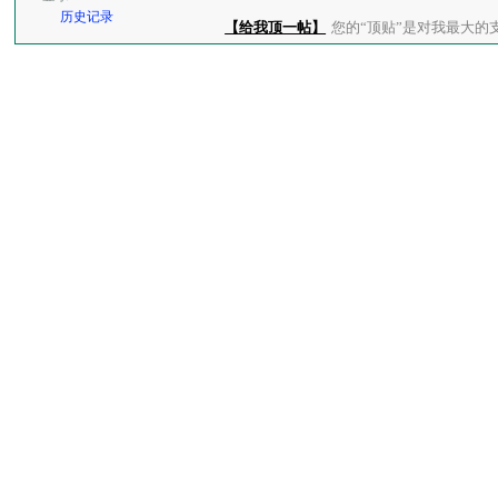
历史记录
【给我顶一帖】
您的“顶贴”是对我最大的支持